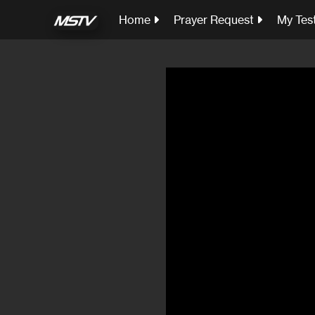
Home
Prayer Request
My Tes