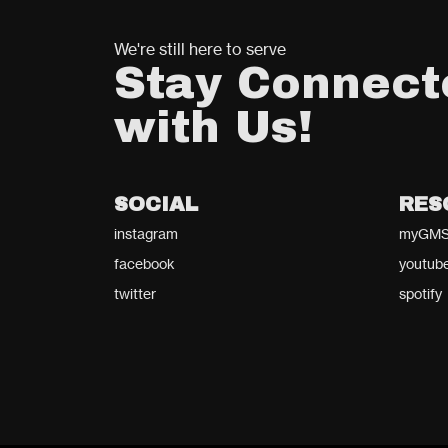
We're still here to serve
Stay Connect
with Us!
SOCIAL
RES
instagram
myGMS
facebook
youtub
twitter
spotify