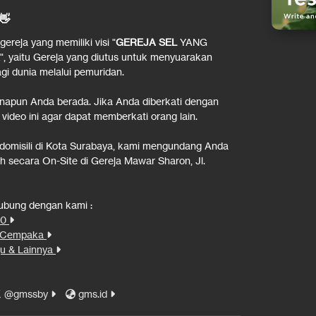
👋
reja yang memiliki visi "
GEREJA SEL
YANG
", yaitu Gereja yang diutus untuk menyuarakan
i dunia melalui pemuridan.
napun Anda berada. Jika Anda diberkati dengan
 video ini agar dapat memberkati orang lain.
rdomisili di Kota Surabaya, kami mengundang Anda
 secara On-Site di Gereja Mawar Sharon, Jl.
hubung dengan kami :
00
n Cempaka
u & Lainnya
@gmssby
gms.id