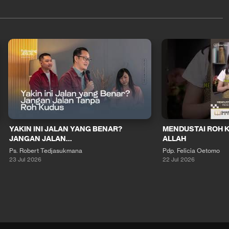
YAKIN INI JALAN YANG BENAR?
MENDUSTAI ROH 
JANGAN JALAN...
ALLAH
Ps. Robert Tedjasukmana
Pdp. Felicia Oetomo
23 Jul 2026
22 Jul 2026