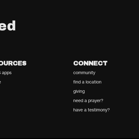
ed
OURCES
CONNECT
 apps
community
e
find a location
giving
need a prayer?
have a testimony?