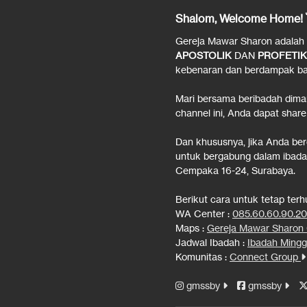
Shalom, Welcome Home! 
Gereja Mawar Sharon adalah ge
APOSTOLIK
DAN
PROFETIK
kebenaran dan berdampak bag
Mari bersama beribadah dima
channel ini, Anda dapat share
Dan khususnya, jika Anda be
untuk bergabung dalam ibadah
Cempaka 16-24, Surabaya.
Berikut cara untuk tetap ter
WA Center :
085.60.60.90.2
Maps :
Gereja Mawar Sharo
Jadwal Ibadah :
Ibadah Mingg
Komunitas :
Connect Group
gmssby
gmssby