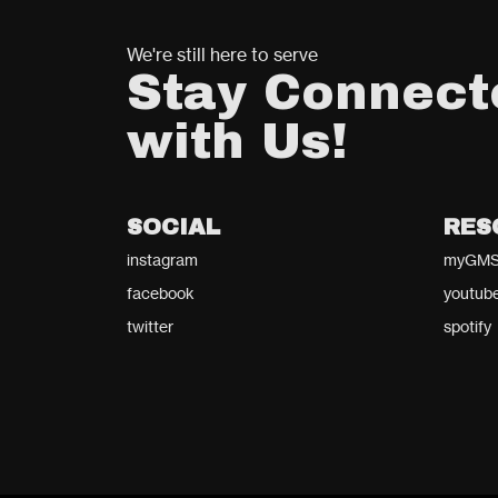
We're still here to serve
Stay Connect
with Us!
SOCIAL
RES
instagram
myGMS
facebook
youtub
twitter
spotify