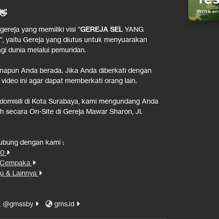
👋
reja yang memiliki visi "
GEREJA SEL
YANG
", yaitu Gereja yang diutus untuk menyuarakan
i dunia melalui pemuridan.
napun Anda berada. Jika Anda diberkati dengan
 video ini agar dapat memberkati orang lain.
rdomisili di Kota Surabaya, kami mengundang Anda
 secara On-Site di Gereja Mawar Sharon, Jl.
hubung dengan kami :
00
n Cempaka
u & Lainnya
@gmssby
gms.id