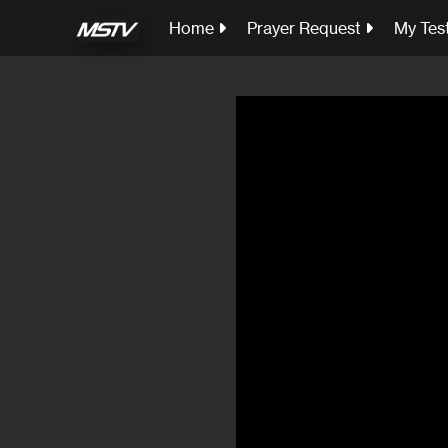
Home
Prayer Request
My Tes