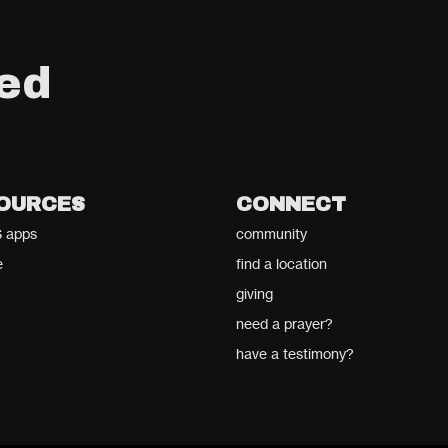
ed
OURCES
CONNECT
 apps
community
e
find a location
giving
need a prayer?
have a testimony?