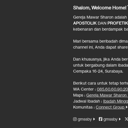
Shalom, Welcome Home! 
Gereja Mawar Sharon adalah ge
APOSTOLIK
DAN
PROFETIK
kebenaran dan berdampak bag
Mari bersama beribadah dima
channel ini, Anda dapat share
Dan khususnya, jika Anda be
untuk bergabung dalam ibadah
Cempaka 16-24, Surabaya.
Berikut cara untuk tetap ter
WA Center :
085.60.60.90.2
Maps :
Gereja Mawar Sharo
Jadwal Ibadah :
Ibadah Mingg
Komunitas :
Connect Group
gmssby
gmssby