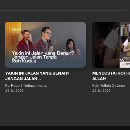
YAKIN INI JALAN YANG BENAR?
MENDUSTAI ROH 
JANGAN JALAN...
ALLAH
Ps. Robert Tedjasukmana
Pdp. Felicia Oetomo
23 Jul 2026
22 Jul 2026