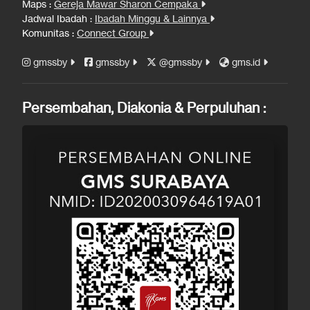
Maps :
Gereja Mawar Sharon Cempaka
Jadwal Ibadah :
Ibadah Minggu & Lainnya
Komunitas :
Connect Group
gmssby
gmssby
@gmssby
gms.id
Persembahan, Diakonia & Perpuluhan :