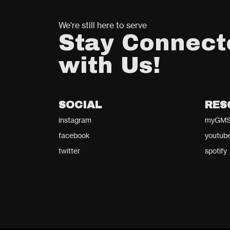
We're still here to serve
Stay Connect
with Us!
SOCIAL
RES
instagram
myGMS
facebook
youtub
twitter
spotify