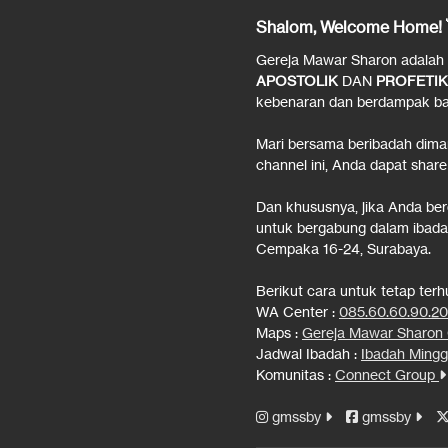
Shalom, Welcome Home! 
Gereja Mawar Sharon adalah ge
APOSTOLIK
DAN
PROFETIK
kebenaran dan berdampak bag
Mari bersama beribadah dima
channel ini, Anda dapat share
Dan khususnya, jika Anda be
untuk bergabung dalam ibadah
Cempaka 16-24, Surabaya.
Berikut cara untuk tetap ter
WA Center :
085.60.60.90.2
Maps :
Gereja Mawar Sharo
Jadwal Ibadah :
Ibadah Mingg
Komunitas :
Connect Group
gmssby
gmssby