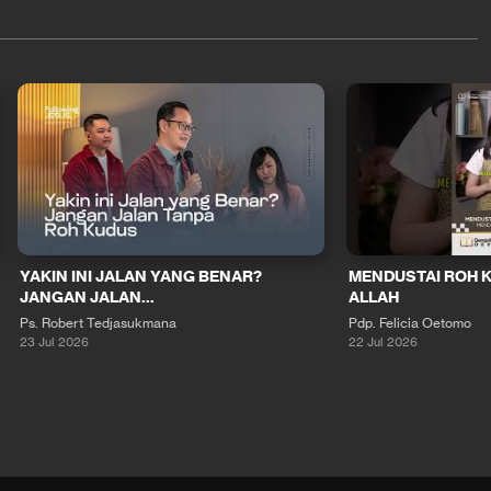
YAKIN INI JALAN YANG BENAR?
MENDUSTAI ROH 
JANGAN JALAN...
ALLAH
Ps. Robert Tedjasukmana
Pdp. Felicia Oetomo
23 Jul 2026
22 Jul 2026