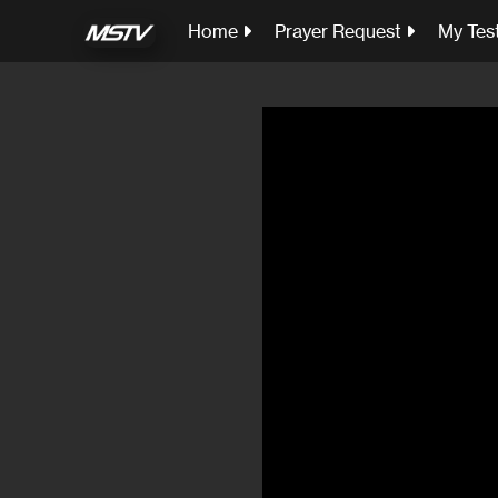
Home
Prayer Request
My Tes