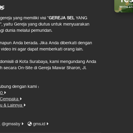
👋
reja yang memiliki visi "
GEREJA SEL
YANG
", yaitu Gereja yang diutus untuk menyuarakan
i dunia melalui pemuridan.
napun Anda berada. Jika Anda diberkati dengan
 video ini agar dapat memberkati orang lain.
rdomisili di Kota Surabaya, kami mengundang Anda
 secara On-Site di Gereja Mawar Sharon, Jl.
hubung dengan kami :
00
n Cempaka
u & Lainnya
@gmssby
gms.id