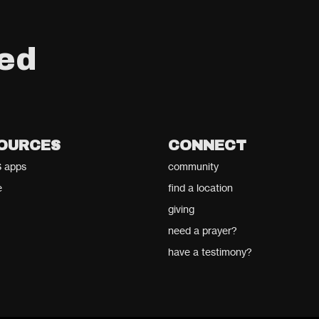
ed
OURCES
CONNECT
 apps
community
e
find a location
giving
need a prayer?
have a testimony?